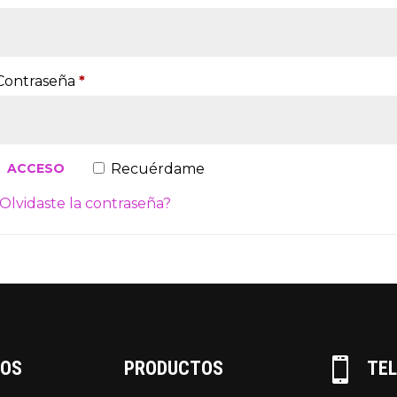
Obligatorio
Contraseña
*
Recuérdame
ACCESO
Olvidaste la contraseña?

TOS
PRODUCTOS
TE