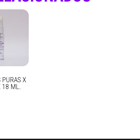
E
S PURAS X
X 18 ML.