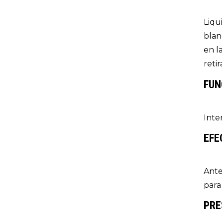
Liqu
blan
en l
retir
FUN
Inte
EFE
Ante
para 
PRE