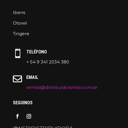
Ibens
Otowil
Tingere

TELÉFONO
+ 54 9 341 2034 380

EMAIL
ventas@distribuidoranebi.com.ar
SEGUINOS