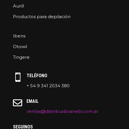
Aurill
Productos para depilación
Ibens
Otowil
Tingere

TELÉFONO
+ 54 9 341 2034 380

EMAIL
ventas@distribuidoranebi.com.ar
SEGUINOS