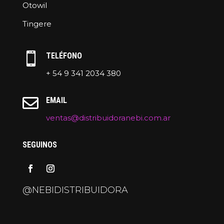
Otowil
Tingere

TELÉFONO
+ 54 9 341 2034 380

EMAIL
ventas@distribuidoranebi.com.ar
SEGUINOS
@NEBIDISTRIBUIDORA