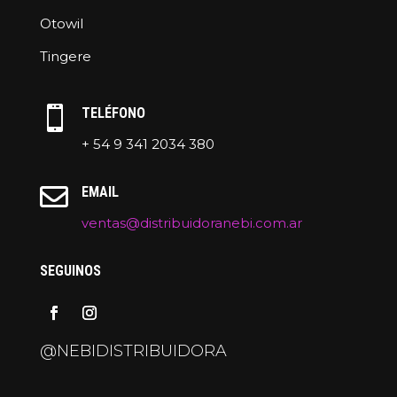
Otowil
Tingere

TELÉFONO
+ 54 9 341 2034 380

EMAIL
ventas@distribuidoranebi.com.ar
SEGUINOS
@NEBIDISTRIBUIDORA