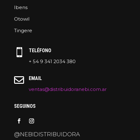
Ibens
Otowil
Tingere

TELÉFONO
+ 54 9 341 2034 380

EMAIL
ventas@distribuidoranebi.com.ar
SEGUINOS
@NEBIDISTRIBUIDORA