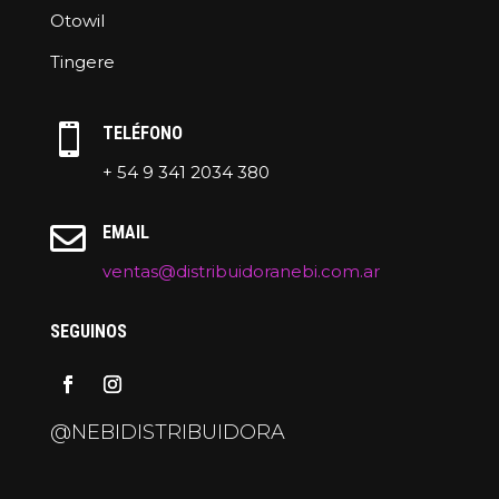
Otowil
Tingere

TELÉFONO
+ 54 9 341 2034 380

EMAIL
ventas@distribuidoranebi.com.ar
SEGUINOS
@NEBIDISTRIBUIDORA