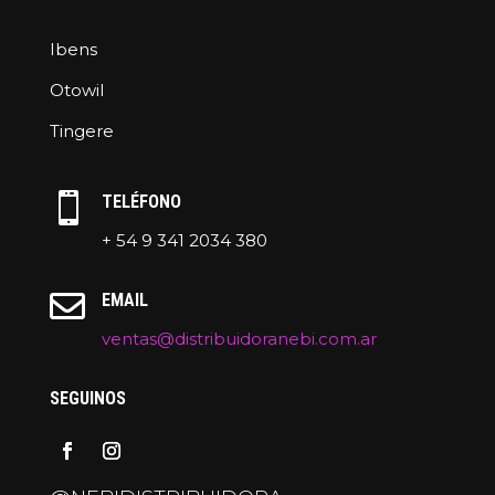
Ibens
Otowil
Tingere

TELÉFONO
+ 54 9 341 2034 380

EMAIL
ventas@distribuidoranebi.com.ar
SEGUINOS