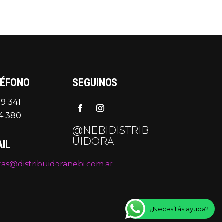
LÉFONO
SEGUINOS
 9 341
4 380
@NEBIDISTRIB
UIDORA
IL
as@distribuidoranebi.com.ar
¿Necesitás ayuda?