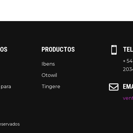

TOS
PRODUCTOS
TE
+ 54
Ibens
203
Otowil

EMA
 para
Tingere
vent
reservados