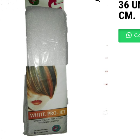
36 U
CM.
C