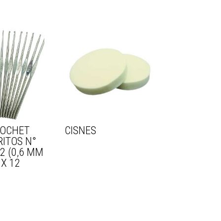
ROCHET
CISNES
RITOS N°
12 (0,6 MM
 X 12