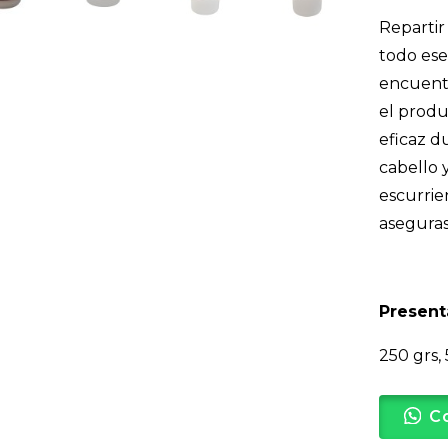
Repartir
todo ese
encuentr
el produ
eficaz d
cabello 
escurrie
aseguras
Present
250 grs, 
C