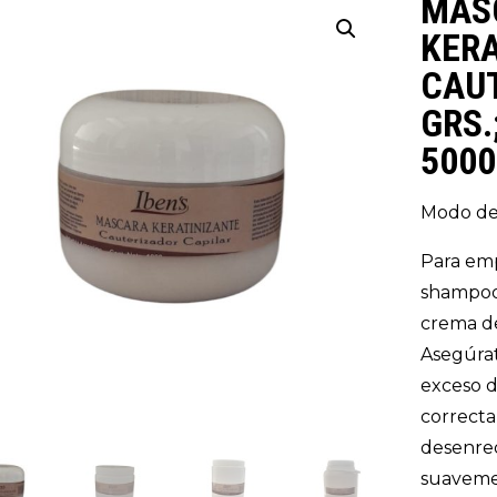
MAS
KERA
CAUT
GRS.
5000
Modo de
Para emp
shampoo 
crema de
Asegúrat
exceso 
correcta
desenred
suavemen