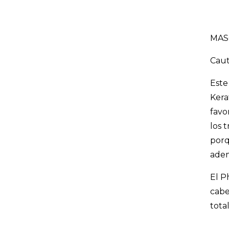
MAS
Caut
Este
Kera
favo
los 
porq
adem
El P
cabe
total