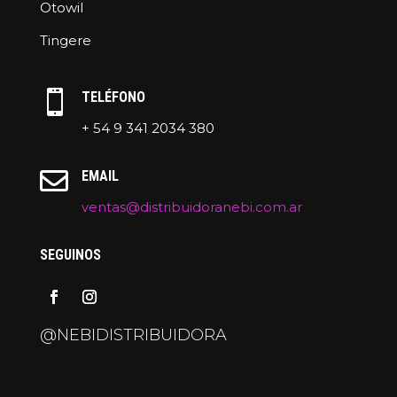
Otowil
Tingere

TELÉFONO
+ 54 9 341 2034 380

EMAIL
ventas@distribuidoranebi.com.ar
SEGUINOS
@NEBIDISTRIBUIDORA